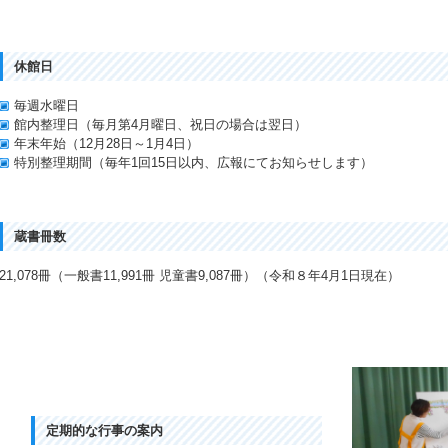
休館日
毎週水曜日
館内整理日（毎月第4月曜日、祝日の場合は翌日）
年末年始（12月28日～1月4日）
特別整理期間（毎年1回15日以内、広報にてお知らせします）
蔵書冊数
21,078冊（一般書11,991冊 児童書9,087冊）（令和８年4月1日現在）
定期的な行事の案内