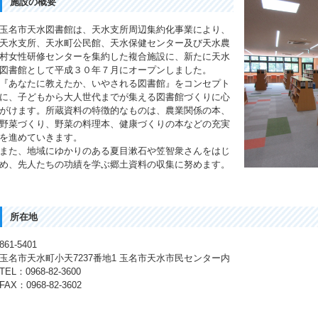
施設の概要
玉名市天水図書館は、天水支所周辺集約化事業により、
天水支所、天水町公民館、天水保健センター及び天水農
村女性研修センターを集約した複合施設に、新たに天水
図書館として平成３０年７月にオープンしました。
『あなたに教えたか、いやされる図書館』をコンセプト
に、子どもから大人世代までが集える図書館づくりに心
がけます。所蔵資料の特徴的なものは、農業関係の本、
野菜づくり、野菜の料理本、健康づくりの本などの充実
を進めていきます。
また、地域にゆかりのある夏目漱石や笠智衆さんをはじ
め、先人たちの功績を学ぶ郷土資料の収集に努めます。
所在地
861-5401
玉名市天水町小天7237番地1 玉名市天水市民センター内
TEL：0968-82-3600
FAX：0968-82-3602